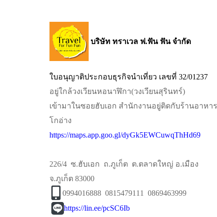
บริษัท ทราเวล ฟ.ฟัน ฟัน จำกัด
ใบอนุญาติประกอบธุรกิจนำเที่ยว เลขที่ 32/01237
อยู่ใกล้วงเวียนหอนาฬิกา​(วงเวียนสุรินทร์)​
เข้ามาในซอยฮับเอก​ สำนักงานอยู่ติดกับร้านอาหา
โกอ่าง
https://maps.app.goo.gl/dyGk5EWCuwqThHd69
226/4 ซ.ฮับเอก ถ.ภูเก็ต ต.ตลาดใหญ่ อ.เมือง
จ.ภูเก็ต 83000
0994016888 0815479111 0869463999
https://lin.ee/pcSC6Ib