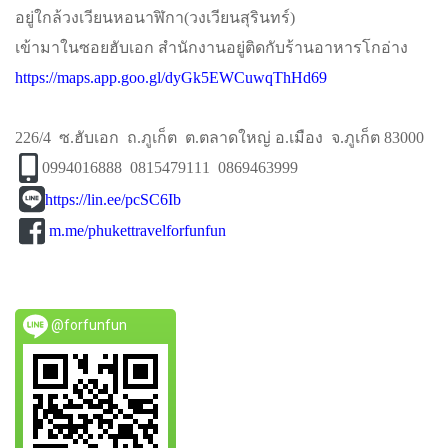
อยู่ใกล้วงเวียนหอนาฬิกา​(วงเวียนสุรินทร์)​
เข้ามาในซอยฮับเอก​ สำนักงานอยู่ติดกับร้านอาหารโกอ่าง
https://maps.app.goo.gl/dyGk5EWCuwqThHd69
226/4 ซ.ฮับเอก ถ.ภูเก็ต ต.ตลาดใหญ่ อ.เมือง จ.ภูเก็ต 83000
0994016888 0815479111 0869463999
https://lin.ee/pcSC6Ib
m.me/phukettravelforfunfun
@forfunfun