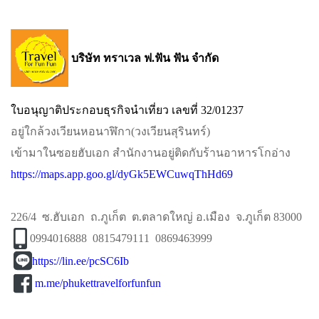
บริษัท ทราเวล ฟ.ฟัน ฟัน จำกัด
ใบอนุญาติประกอบธุรกิจนำเที่ยว เลขที่ 32/01237
อยู่ใกล้วงเวียนหอนาฬิกา​(วงเวียนสุรินทร์)​
เข้ามาในซอยฮับเอก​ สำนักงานอยู่ติดกับร้านอาหารโกอ่าง
https://maps.app.goo.gl/dyGk5EWCuwqThHd69
226/4 ซ.ฮับเอก ถ.ภูเก็ต ต.ตลาดใหญ่ อ.เมือง จ.ภูเก็ต 83000
0994016888 0815479111 0869463999
https://lin.ee/pcSC6Ib
m.me/phukettravelforfunfun