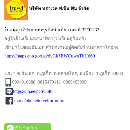
บริษัท ทราเวล ฟ.ฟัน ฟัน จำกัด
ใบอนุญาติประกอบธุรกิจนำเที่ยว เลขที่ 32/01237
อยู่ใกล้วงเวียนหอนาฬิกา​(วงเวียนสุรินทร์)​
เข้ามาในซอยฮับเอก​ สำนักงานอยู่ติดกับร้านอาหารโกอ่าง
https://maps.app.goo.gl/dyGk5EWCuwqThHd69
226/4 ซ.ฮับเอก ถ.ภูเก็ต ต.ตลาดใหญ่ อ.เมือง จ.ภูเก็ต 83000
0994016888 0815479111 0869463999
https://lin.ee/pcSC6Ib
m.me/phukettravelforfunfun
@forfunfun