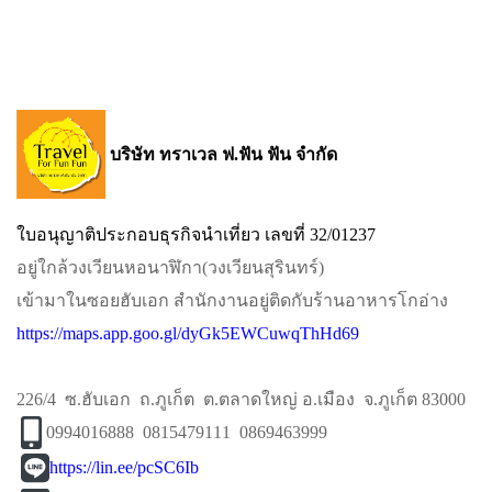
บริษัท ทราเวล ฟ.ฟัน ฟัน จำกัด
ใบอนุญาติประกอบธุรกิจนำเที่ยว เลขที่ 32/01237
อยู่ใกล้วงเวียนหอนาฬิกา​(วงเวียนสุรินทร์)​
เข้ามาในซอยฮับเอก​ สำนักงานอยู่ติดกับร้านอาหารโกอ่าง
https://maps.app.goo.gl/dyGk5EWCuwqThHd69
226/4 ซ.ฮับเอก ถ.ภูเก็ต ต.ตลาดใหญ่ อ.เมือง จ.ภูเก็ต 83000
0994016888 0815479111 0869463999
https://lin.ee/pcSC6Ib