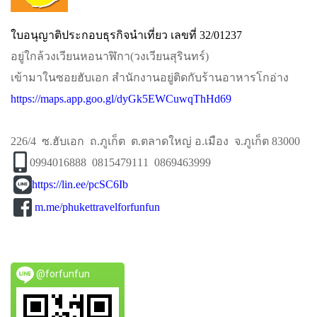
ใบอนุญาติประกอบธุรกิจนำเที่ยว เลขที่ 32/01237
อยู่ใกล้วงเวียนหอนาฬิกา​(วงเวียนสุรินทร์)​
เข้ามาในซอยฮับเอก​ สำนักงานอยู่ติดกับร้านอาหารโกอ่าง
https://maps.app.goo.gl/dyGk5EWCuwqThHd69
226/4 ซ.ฮับเอก ถ.ภูเก็ต ต.ตลาดใหญ่ อ.เมือง จ.ภูเก็ต 83000
0994016888 0815479111 0869463999
https://lin.ee/pcSC6Ib
m.me/phukettravelforfunfun
@forfunfun