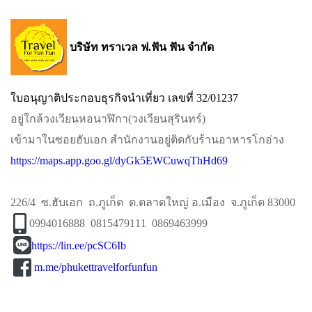
บริษัท ทราเวล ฟ.ฟัน ฟัน จำกัด
ใบอนุญาติประกอบธุรกิจนำเที่ยว เลขที่ 32/01237
อยู่ใกล้วงเวียนหอนาฬิกา​(วงเวียนสุรินทร์)​
เข้ามาในซอยฮับเอก​ สำนักงานอยู่ติดกับร้านอาหารโกอ่าง
https://maps.app.goo.gl/dyGk5EWCuwqThHd69
226/4 ซ.ฮับเอก ถ.ภูเก็ต ต.ตลาดใหญ่ อ.เมือง จ.ภูเก็ต 83000
0994016888 0815479111 0869463999
https://lin.ee/pcSC6Ib
m.me/phukettravelforfunfun