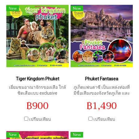
New
New
Tiger Kingdom Phuket
Phuket Fantasea
เยี่ยมชมอาณาจักรของเสือ ใกล้
ภูเก็ตแฟนตาซี เป็นแหล่งท่องที่
ชิดเสือแบบ exclusive
มีชื่อเสียงของจังหวัดภูเก็ต และ
เป็นธีมปาร์ควัฒนธรรมไทยแห่ง
฿900
฿1,490
แรกของโลก มีจุดเด่น คือ การ
แสดงชุด “มหัศจรรย์กมลา”
เปรียบเทียบ
เปรียบเทียบ
New
New