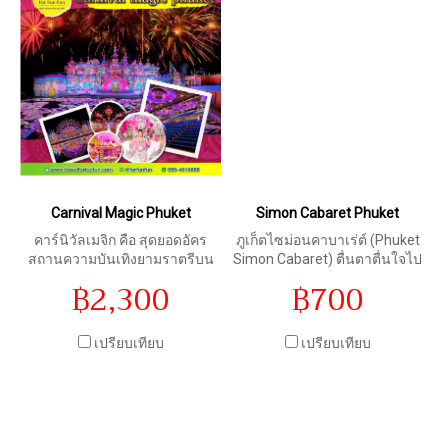
Carnival Magic Phuket
Simon Cabaret Phuket
คาร์นิวัลเมจิก คือ สุดยอดอัคร
ภูเก็ตไซม่อนคาบาเร่ต์ (Phuket
สถานความบันเทิงยามราตรีบน
Simon Cabaret) ตื่นตาตื่นใจไป
เกาะภูเก็ต ตั้งอยู่บนพื้นที่กว้าง
กับฉากและเวทีอันตระการตา
฿2,300
฿700
ขวางกว่า 100 ไร่ ที่ประดับ
เครื่องแต่งกายสุดอลังการของ
ประดาไปด้วยแสงไฟและสีสัน
นักแสดง และการแสดงที่ยิ่งใหญ่
ตระการตากับสถาปัตยกรรมไทย
ทั่วทั้งโลกมาจัดแสดงบนเวทีที่มี
เปรียบเทียบ
เปรียบเทียบ
ประยุกต์งดงามเปล่งประกาย
ระบบแสงสีเสียงสุดไฮเทค พร้อม
ระยิบระยับ
กับดนตรีจังหวะสนุกสนานและ
การแสดงของ กะเทย (สาว
ประเภทสอง)