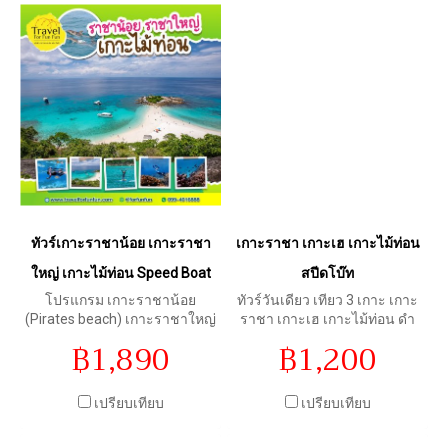
ทัวร์เกาะราชาน้อย เกาะราชา
เกาะราชา เกาะเฮ เกาะไม้ท่อน
ใหญ่ เกาะไม้ท่อน Speed Boat
สปีดโบ๊ท
โปรแกรม เกาะราชาน้อย
ทัวร์วันเดียว เทียว 3 เกาะ เกาะ
(Pirates beach) เกาะราชาใหญ่
ราชา เกาะเฮ เกาะไม้ท่อน ดำ
ดูโลมาเกาะไม้ท่อน โดยเรือ
น้ำดูปะการัง พักผ่อนบน
฿1,890
฿1,200
Speed Boat วันเดียวเที่ยว 3
ชายหาดที่สวยงาม จอง 4 ท่าน
เกาะ พร้อมกับกิจกรรมอื่น ๆ อีก
วันนี้ มีกล้อง Gopro ให้ยืมฟรี่
มากมาย
เปรียบเทียบ
เปรียบเทียบ