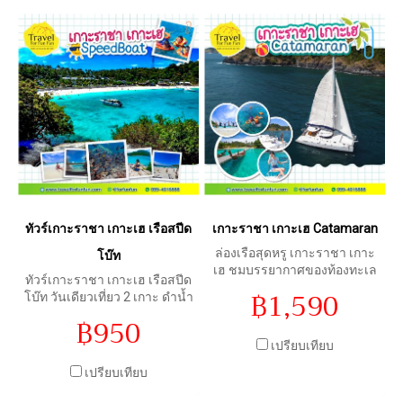
ทัวร์เกาะราชา เกาะเฮ เรือสปีด
เกาะราชา เกาะเฮ Catamaran
ล่องเรือสุดหรู เกาะราชา เกาะ
โบ๊ท
เฮ ชมบรรยากาศของท้องทะเล
ทัวร์เกาะราชา เกาะเฮ เรือสปีด
อันดามัน จิบเครื่องดื่มชม
฿1,590
โบ๊ท วันเดียวเที่ยว 2 เกาะ ดำน้ำ
พระอาทิตย์ตก ล่องเรือ
ดูปะการัง พักผ่อนบนหาดทราย
฿950
Catamaran ราคาพิเศษ ท่านละ
น้ำทะเลที่สวยงาม ราคาพิเศษ
1490 บาท
เปรียบเทียบ
ท่านละ 950 บาท
เปรียบเทียบ