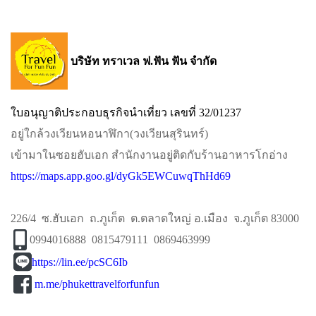
บริษัท ทราเวล ฟ.ฟัน ฟัน จำกัด
ใบอนุญาติประกอบธุรกิจนำเที่ยว เลขที่ 32/01237
อยู่ใกล้วงเวียนหอนาฬิกา​(วงเวียนสุรินทร์)​
เข้ามาในซอยฮับเอก​ สำนักงานอยู่ติดกับร้านอาหารโกอ่าง
https://maps.app.goo.gl/dyGk5EWCuwqThHd69
226/4 ซ.ฮับเอก ถ.ภูเก็ต ต.ตลาดใหญ่ อ.เมือง จ.ภูเก็ต 83000
0994016888 0815479111 0869463999
https://lin.ee/pcSC6Ib
m.me/phukettravelforfunfun