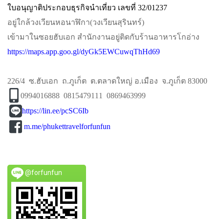
ใบอนุญาติประกอบธุรกิจนำเที่ยว เลขที่ 32/01237
อยู่ใกล้วงเวียนหอนาฬิกา​(วงเวียนสุรินทร์)​
เข้ามาในซอยฮับเอก​ สำนักงานอยู่ติดกับร้านอาหารโกอ่าง
https://maps.app.goo.gl/dyGk5EWCuwqThHd69
226/4 ซ.ฮับเอก ถ.ภูเก็ต ต.ตลาดใหญ่ อ.เมือง จ.ภูเก็ต 83000
0994016888 0815479111 0869463999
https://lin.ee/pcSC6Ib
m.me/phukettravelforfunfun
@forfunfun