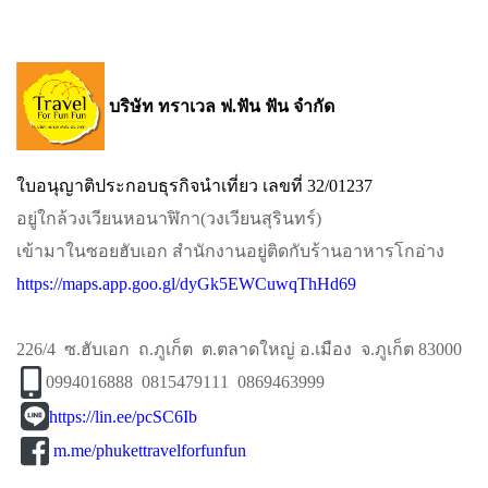
บริษัท ทราเวล ฟ.ฟัน ฟัน จำกัด
ใบอนุญาติประกอบธุรกิจนำเที่ยว เลขที่ 32/01237
อยู่ใกล้วงเวียนหอนาฬิกา​(วงเวียนสุรินทร์)​
เข้ามาในซอยฮับเอก​ สำนักงานอยู่ติดกับร้านอาหารโกอ่าง
https://maps.app.goo.gl/dyGk5EWCuwqThHd69
226/4 ซ.ฮับเอก ถ.ภูเก็ต ต.ตลาดใหญ่ อ.เมือง จ.ภูเก็ต 83000
0994016888 0815479111 0869463999
https://lin.ee/pcSC6Ib
m.me/phukettravelforfunfun