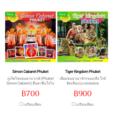
New
New
Simon Cabaret Phuket
Tiger Kingdom Phuket
ภูเก็ตไซม่อนคาบาเร่ต์ (Phuket
เยี่ยมชมอาณาจักรของเสือ ใกล้
Simon Cabaret) ตื่นตาตื่นใจไป
ชิดเสือแบบ exclusive
กับฉากและเวทีอันตระการตา
฿700
฿900
เครื่องแต่งกายสุดอลังการของ
นักแสดง และการแสดงที่ยิ่งใหญ่
ทั่วทั้งโลกมาจัดแสดงบนเวทีที่มี
เปรียบเทียบ
เปรียบเทียบ
ระบบแสงสีเสียงสุดไฮเทค พร้อม
กับดนตรีจังหวะสนุกสนานและ