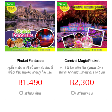
New
การแสดงของ กะเทย (สาว
New
ประเภทสอง)
Phuket Fantasea
Carnival Magic Phuket
ภูเก็ตแฟนตาซี เป็นแหล่งท่องที่
คาร์นิวัลเมจิก คือ สุดยอดอัคร
มีชื่อเสียงของจังหวัดภูเก็ต และ
สถานความบันเทิงยามราตรีบน
เป็นธีมปาร์ควัฒนธรรมไทยแห่ง
เกาะภูเก็ต ตั้งอยู่บนพื้นที่กว้าง
฿1,490
฿2,300
แรกของโลก มีจุดเด่น คือ การ
ขวางกว่า 100 ไร่ ที่ประดับ
แสดงชุด “มหัศจรรย์กมลา”
ประดาไปด้วยแสงไฟและสีสัน
ตระการตากับสถาปัตยกรรมไทย
เปรียบเทียบ
เปรียบเทียบ
ประยุกต์งดงามเปล่งประกาย
ระยิบระยับ